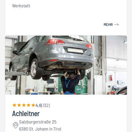
Werkstatt
MEHR
4.6
(
132
)
Achleitner
Salzburgerstraße 25
6380 St. Johann in Tirol