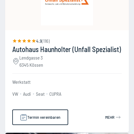
4.9
(
116
)
Autohaus Haunholter (Unfall Spezialist)
Lendgasse 3
6345 Kössen
Werkstatt
VW
Audi
Seat
CUPRA
Termin vereinbaren
MEHR