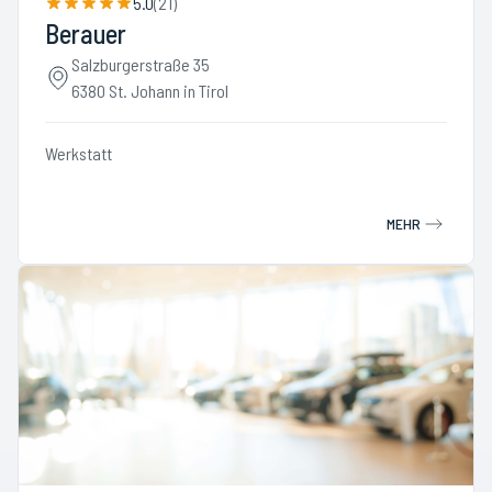
5.0
(
21
)
Berauer
Salzburgerstraße 35
6380 St. Johann in Tirol
Werkstatt
MEHR