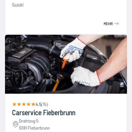
Suzuki
MEHR
4.5
(
15
)
Carservice Fieberbrunn
Drahtzug 5
6391 Fieberbrunn