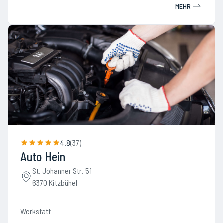
MEHR
4.8
(
37
)
Auto Hein
St. Johanner Str. 51
6370 Kitzbühel
Werkstatt