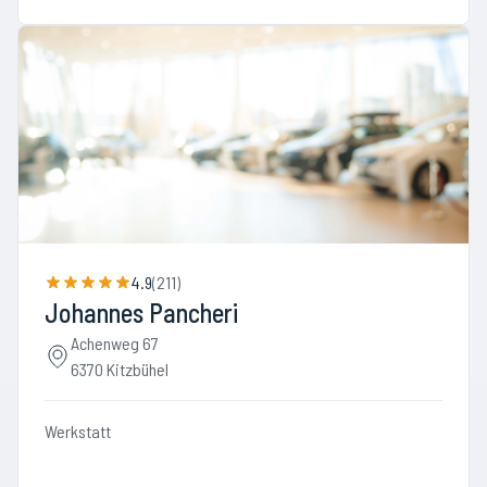
4.9
(
211
)
Johannes Pancheri
Achenweg 67
6370 Kitzbühel
Werkstatt