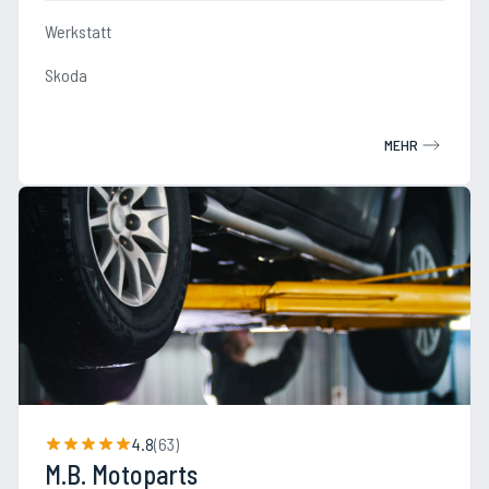
Werkstatt
Skoda
MEHR
4.8
(
63
)
M.B. Motoparts