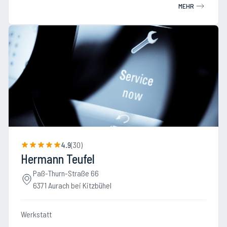
MEHR
4.9
(
30
)
Hermann Teufel
Paß-Thurn-Straße 66
6371 Aurach bei Kitzbühel
Werkstatt