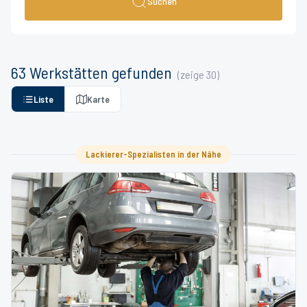
Suchen
63
Werkstätten
gefunden
(zeige
30
)
Liste
Karte
Lackierer-Spezialisten in der Nähe