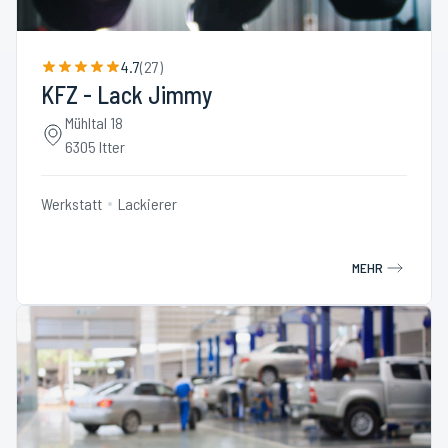
4.7
(
27
)
KFZ - Lack Jimmy
Mühltal 18
6305 Itter
Werkstatt
Lackierer
MEHR