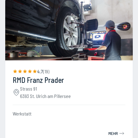
4.7
(
19
)
RMD Franz Prader
Strass 91
6393 St. Ulrich am Pillersee
Werkstatt
MEHR