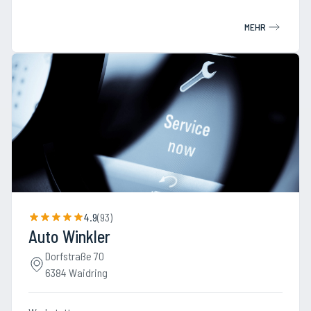
MEHR
4.9
(
93
)
Auto Winkler
Dorfstraße 70
6384 Waidring