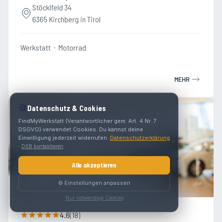
Stöcklfeld 34
6365 Kirchberg in Tirol
Werkstatt
Motorrad
MEHR
🍪
Datenschutz & Cookies
FindMyWerkstatt (Verantwortlicher gem. Art. 4 Nr. 7
DSGVO) verwendet Cookies. Du kannst deine
Einwilligung jederzeit widerrufen.
Datenschutzerklärung
·
DSB kontaktieren
Alle akzeptieren
⚙️ Einstellungen anpassen
Nur notwendige Cookies
4.6
(
18
)