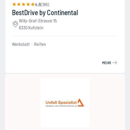
4.6
(
196
)
BestDrive by Continental
Willy-Graf-Strasse 15
6330 Kufstein
Werkstatt
Reifen
MEHR