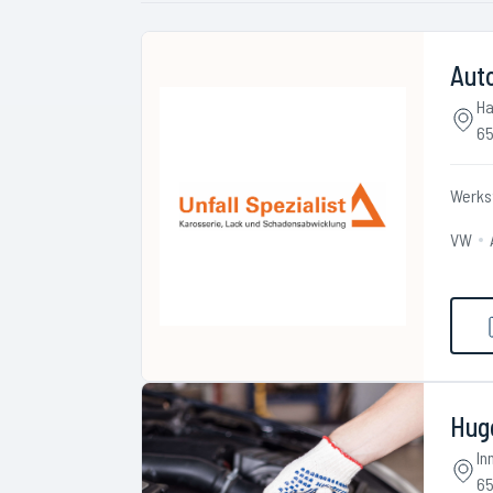
Auto
Ha
65
Werks
VW
Hug
In
65