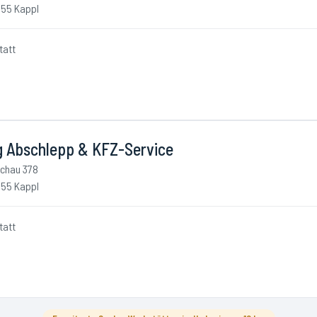
55 Kappl
tatt
g Abschlepp & KFZ-Service
chau 378
55 Kappl
tatt