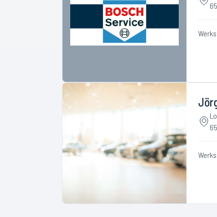
65
Werks
Jör
Lo
65
Werks