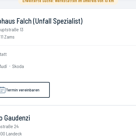
Erweiterte Suche: Werkstätten im Umkreis von 10 km
haus Falch (Unfall Spezialist)
uptstraße 13
11 Zams
tatt
Audi
Skoda
Termin vereinbaren
o Gaudenzi
nstraße 24
00 Landeck