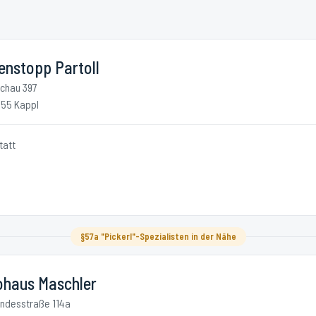
enstopp Partoll
chau 397
55 Kappl
tatt
§57a "Pickerl"-Spezialisten in der Nähe
ohaus Maschler
ndesstraße 114a