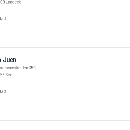
00 Landeck
tatt
o Juen
autmannskinden 350
53 See
tatt