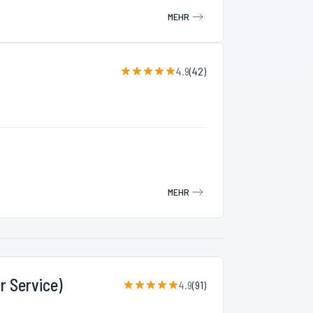
MEHR
4.9
(
42
)
MEHR
 Service)
4.9
(
91
)