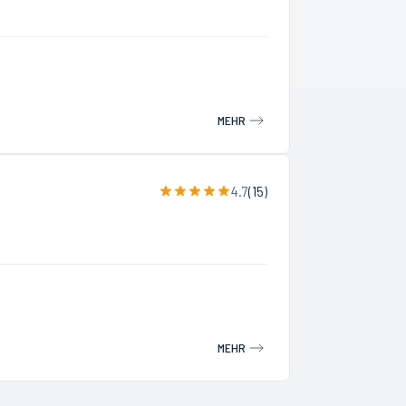
MEHR
4.7
(
15
)
MEHR