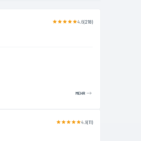
4.6
(
218
)
MEHR
4.9
(
11
)