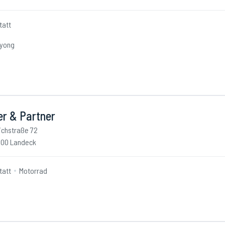
tatt
yong
er & Partner
ichstraße 72
00 Landeck
tatt
Motorrad