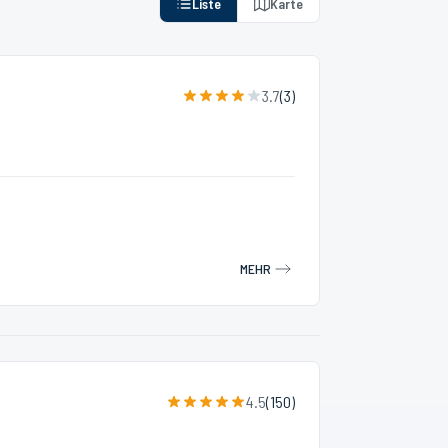
Liste
Karte
3.7
(
3
)
MEHR
4.5
(
150
)