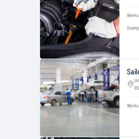
Werks
Ssang
Sail
Ur
65
Werks