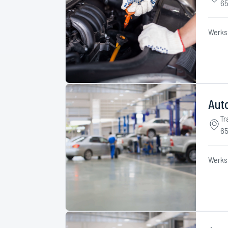
65
Werks
Aut
Tr
65
Werks