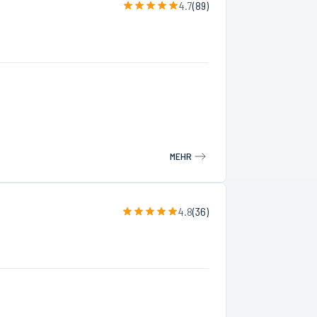
4.7
(
89
)
MEHR
4.8
(
36
)