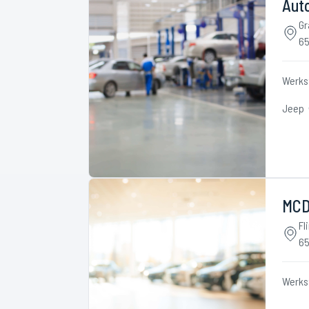
Aut
Gr
65
Werks
Jeep
MCD
Fl
65
Werks