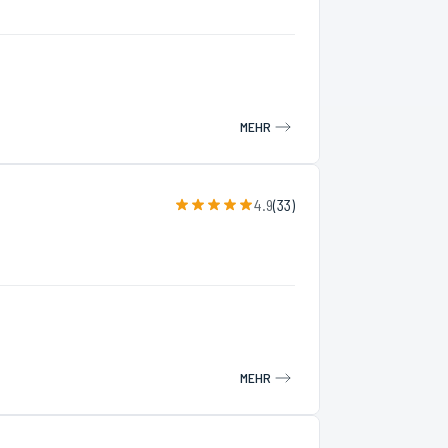
MEHR
4.9
(
33
)
MEHR