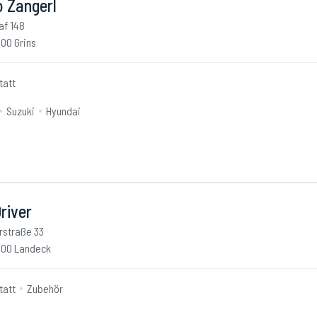
o Zangerl
af 148
00 Grins
tatt
Suzuki
Hyundai
river
irstraße 33
00 Landeck
tatt
Zubehör