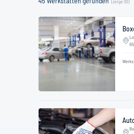
45
Werkstätten
gefunden
(zeige
30
)
Box
Lo
65
Werks
Aut
Bu