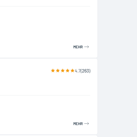
MEHR
4.7
(
263
)
MEHR