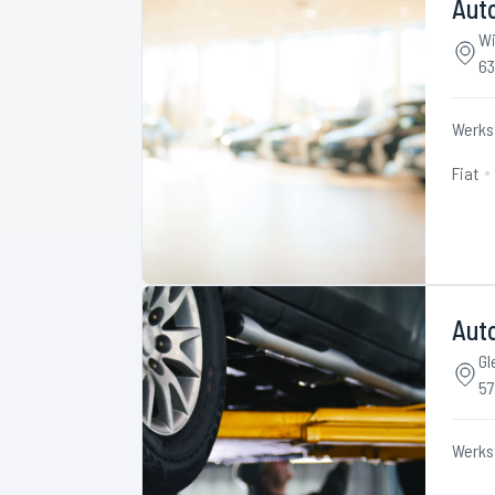
Aut
Wi
63
Werks
Fiat
Aut
Gl
57
Werks