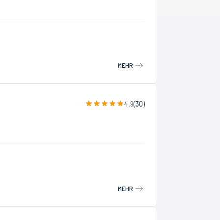
MEHR
4.9
(
30
)
MEHR