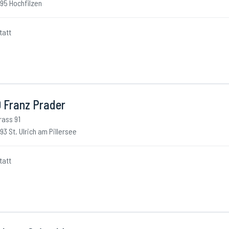
95 Hochfilzen
tatt
 Franz Prader
rass 91
93 St. Ulrich am Pillersee
tatt