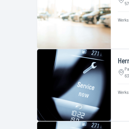
57
Werks
Her
Pa
63
Werks