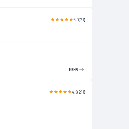
5.0
(
21
)
MEHR
4.9
(
211
)