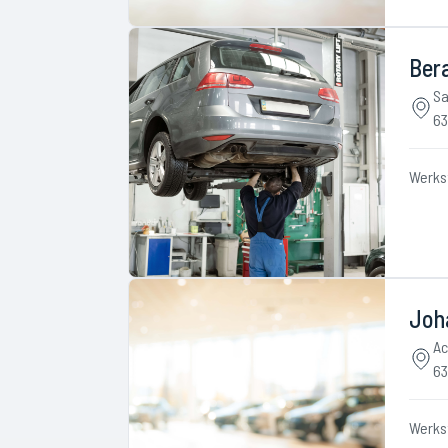
Ber
Sa
63
Werks
Joh
Ac
63
Werks