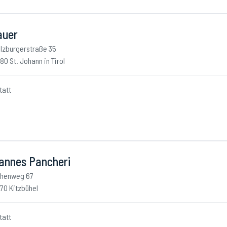
auer
lzburgerstraße 35
80 St. Johann in Tirol
tatt
annes Pancheri
henweg 67
70 Kitzbühel
tatt