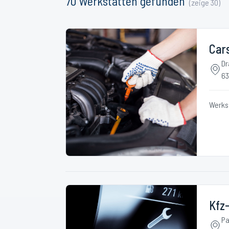
70
Werkstätten
gefunden
(zeige
30
)
Car
Dr
63
Werks
Kfz
Pa