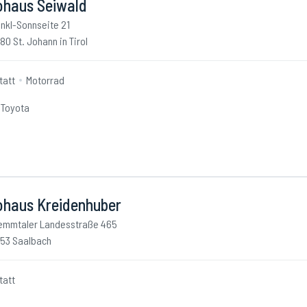
ohaus Seiwald
nkl-Sonnseite 21
80 St. Johann in Tirol
tatt
Motorrad
Toyota
ohaus Kreidenhuber
emmtaler Landesstraße 465
53 Saalbach
tatt