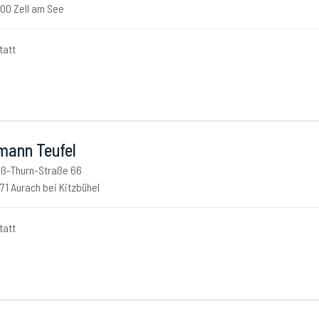
00 Zell am See
tatt
mann Teufel
ß-Thurn-Straße 66
71 Aurach bei Kitzbühel
tatt