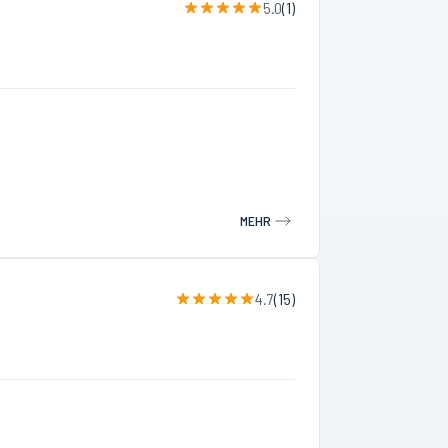
5.0
(
1
)
MEHR
4.7
(
15
)