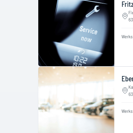
Frit
Fi
63
Werks
Ebe
Ka
63
Werks