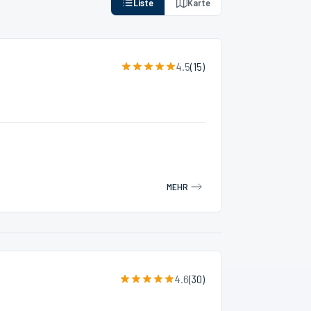
Liste
Karte
4.5
(
15
)
MEHR
4.6
(
30
)