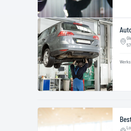
Auto
Gl
57
Werks
Best
Lo