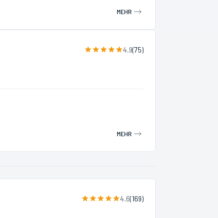
MEHR
4.9
(
75
)
MEHR
4.6
(
169
)