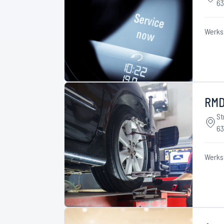
63
Werks
RMD
St
63
Werks