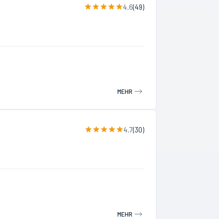
4.6
(
49
)
MEHR
4.7
(
30
)
MEHR