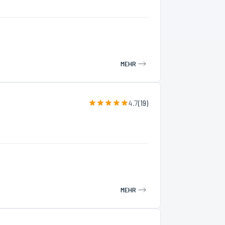
MEHR
4.7
(
19
)
MEHR