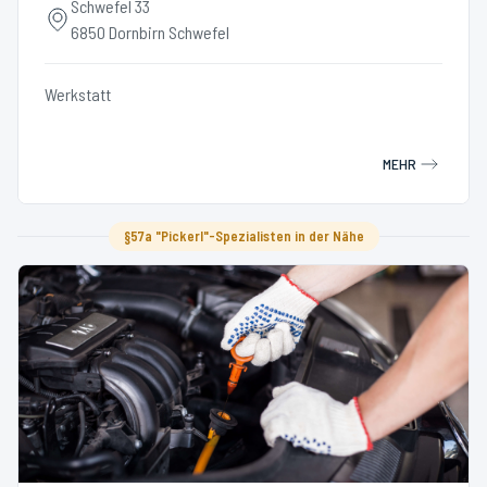
Schwefel 33
6850 Dornbirn Schwefel
Werkstatt
MEHR
§57a "Pickerl"-Spezialisten in der Nähe