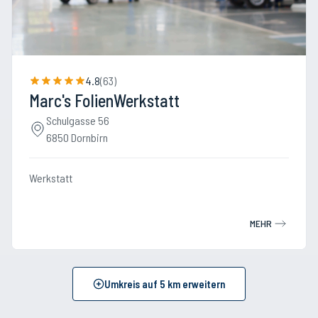
4.8
(
63
)
Marc's FolienWerkstatt
Schulgasse 56
6850 Dornbirn
Werkstatt
MEHR
Umkreis auf
5
km erweitern