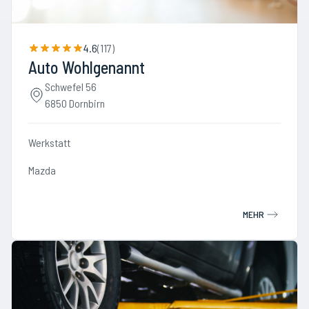
4.6
(
117
)
Auto Wohlgenannt
Schwefel 56
6850 Dornbirn
Werkstatt
Mazda
MEHR