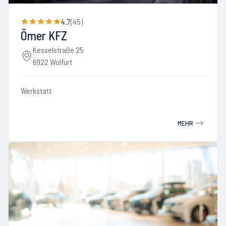
4.7
(
45
)
Ömer KFZ
Kesselstraße 25
6922 Wolfurt
Werkstatt
MEHR