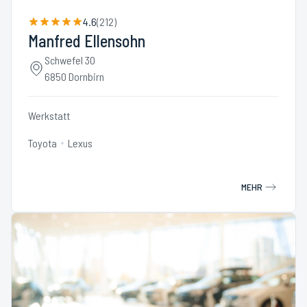
4.6
(
212
)
Manfred Ellensohn
Schwefel 30
6850 Dornbirn
Werkstatt
Toyota
Lexus
MEHR