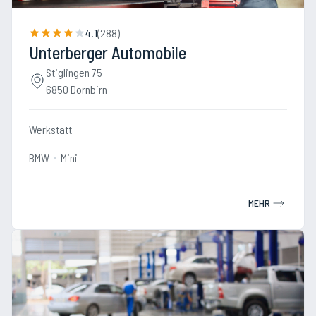
4.1
(
288
)
Unterberger Automobile
Stiglingen 75
6850 Dornbirn
Werkstatt
BMW
Mini
MEHR