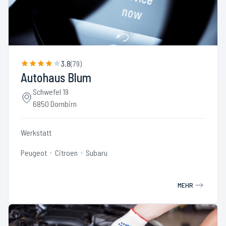
3.8
(
79
)
Autohaus Blum
Schwefel 19
6850 Dornbirn
Werkstatt
Peugeot
Citroen
Subaru
MEHR