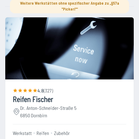
Weitere Werkstätten ohne spezifischer Angabe zu „§57a
"Pickerl"“
4.8
(
327
)
Reifen Fischer
Dr. Anton-Schneider-Straße 5
6850 Dornbirn
Werkstatt
Reifen
Zubehör