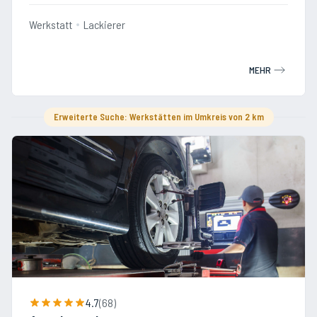
Werkstatt
Lackierer
MEHR
Erweiterte Suche: Werkstätten im Umkreis von 2 km
4.7
(
68
)