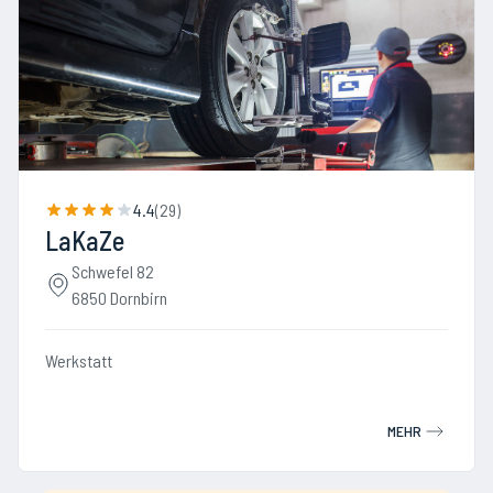
4.4
(
29
)
LaKaZe
Schwefel 82
6850 Dornbirn
Werkstatt
MEHR