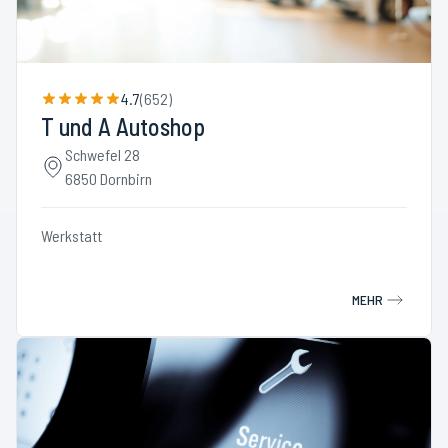
4.7
(
652
)
T und A Autoshop
Schwefel 28
6850 Dornbirn
Werkstatt
MEHR