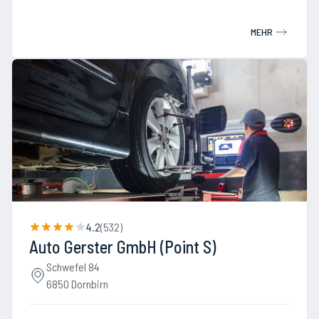
MEHR
4.2
(
532
)
Auto Gerster GmbH (Point S)
Schwefel 84
6850 Dornbirn