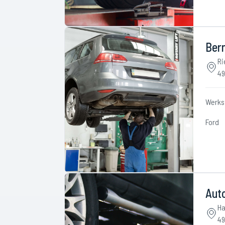
Ber
Ri
49
Werks
Ford
Aut
Ha
49