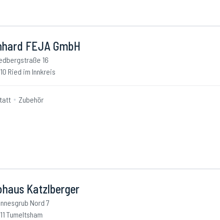
nhard FEJA GmbH
edbergstraße 16
10 Ried im Innkreis
tatt
Zubehör
ohaus Katzlberger
nnesgrub Nord 7
11 Tumeltsham