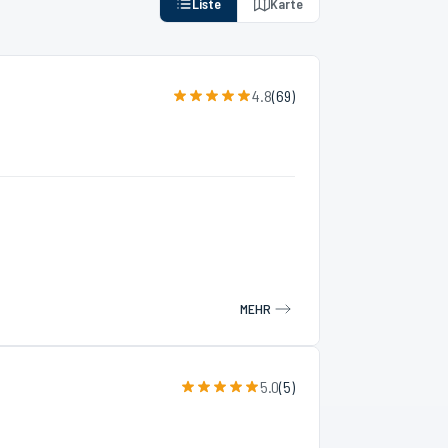
Liste
Karte
4.8
(
69
)
MEHR
5.0
(
5
)