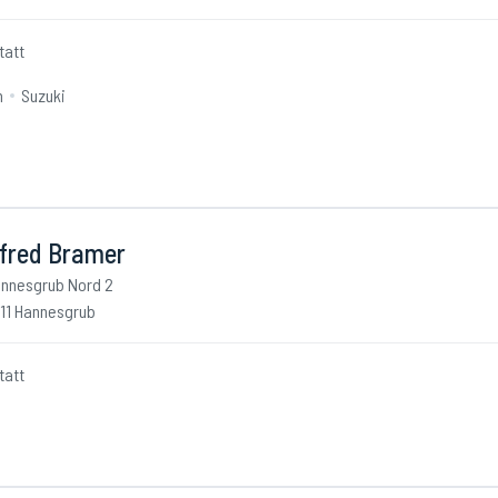
tatt
n
Suzuki
fred Bramer
nnesgrub Nord 2
11 Hannesgrub
tatt