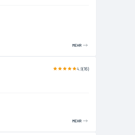
MEHR
4.9
(
16
)
MEHR