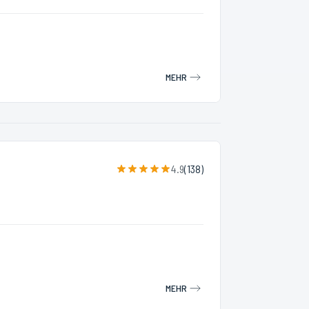
MEHR
4.9
(
138
)
MEHR