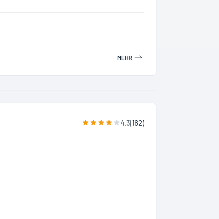
MEHR
4.3
(
162
)