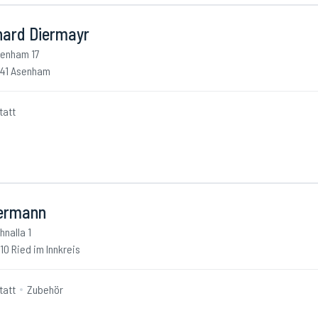
hard Diermayr
enham 17
41 Asenham
tatt
ermann
hnalla 1
10 Ried im Innkreis
tatt
Zubehör