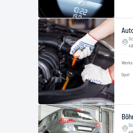
Aut
Sc
49
Werks
Opel
Böh
Sc
49