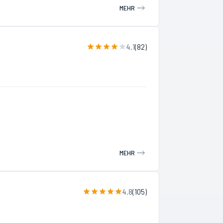
MEHR
4.1
(
82
)
MEHR
4.8
(
105
)