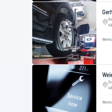
Ger
As
49
Werks
Wei
Sc
49
Werks