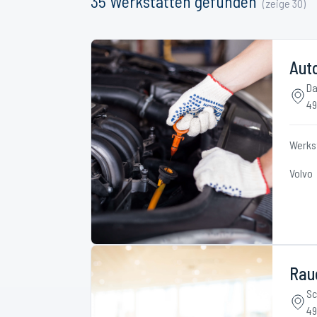
35
Werkstätten
gefunden
(zeige
30
)
Aut
Da
49
Werks
Volvo
Rau
Sc
49