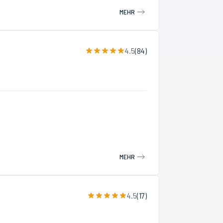
MEHR
4.5
(
84
)
MEHR
4.5
(
17
)