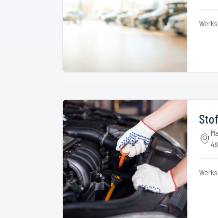
Werks
Stof
Ma
49
Werks