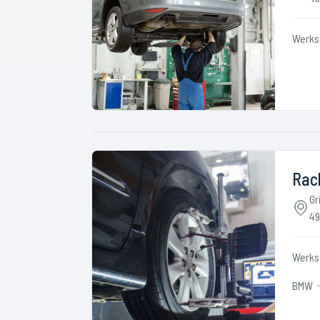
Werks
Rac
Gr
49
Werks
BMW