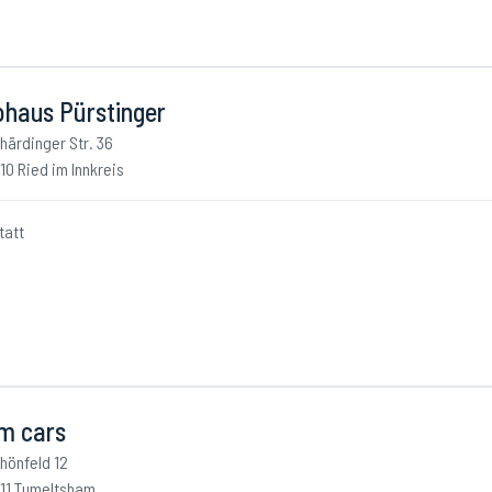
ohaus Pürstinger
härdinger Str. 36
10 Ried im Innkreis
tatt
m cars
hönfeld 12
11 Tumeltsham