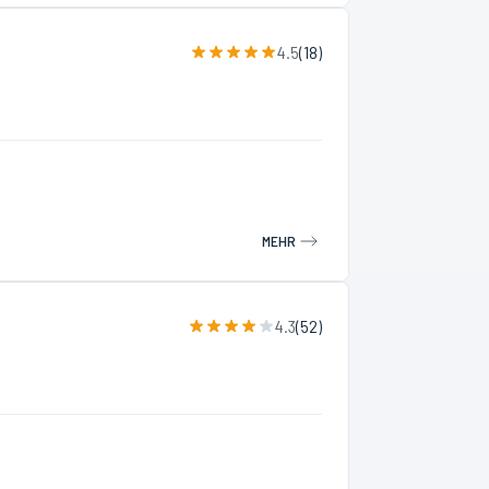
4.5
(
18
)
MEHR
4.3
(
52
)