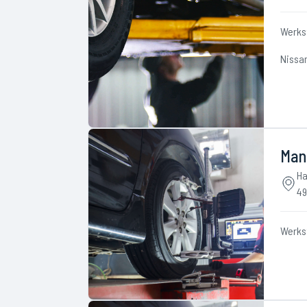
Werks
Nissa
Man
Ha
49
Werks