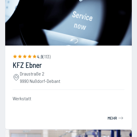
4.9
(
113
)
KFZ Ebner
Draustraße 2
9990 Nußdorf-Debant
Werkstatt
MEHR