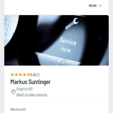
MEHR
5.0
(
2
)
Markus Suntinger
Sagritz 60
9843 Großkirchheim
Werkstatt