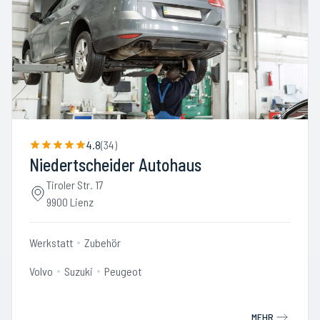
4.8
(
34
)
Niedertscheider Autohaus
Tiroler Str. 17
9900 Lienz
Werkstatt
Zubehör
Volvo
Suzuki
Peugeot
MEHR