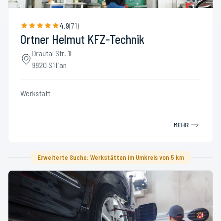
4.9
(
71
)
Ortner Helmut KFZ-Technik
Drautal Str. 1L
9920 Sillian
Werkstatt
MEHR
Erweiterte Suche: Werkstätten im Umkreis von 5 km