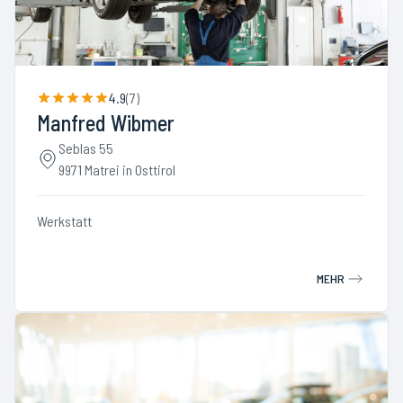
4.9
(
7
)
Manfred Wibmer
Seblas 55
9971 Matrei in Osttirol
Werkstatt
MEHR