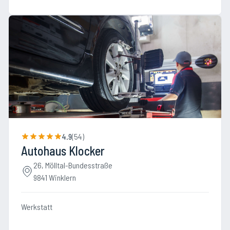
4.9
(
54
)
Autohaus Klocker
26, Mölltal-Bundesstraße
9841 Winklern
Werkstatt