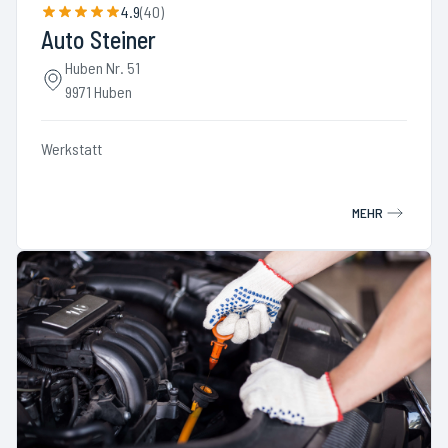
4.9
(
40
)
Auto Steiner
Huben Nr. 51
9971 Huben
Werkstatt
MEHR