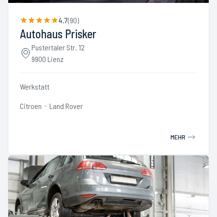
4.7
(
90
)
Autohaus Prisker
Pustertaler Str. 12
9900 Lienz
Werkstatt
Citroen
Land Rover
MEHR