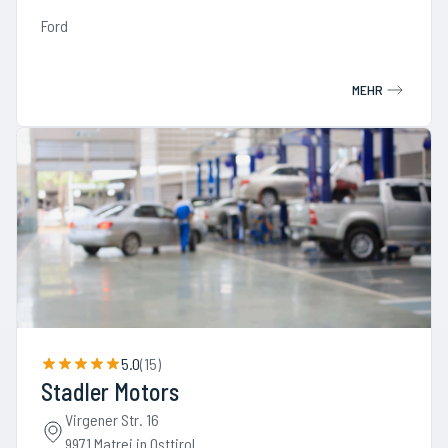
Ford
MEHR
5.0
(
15
)
Stadler Motors
Virgener Str. 16
9971 Matrei in Osttirol