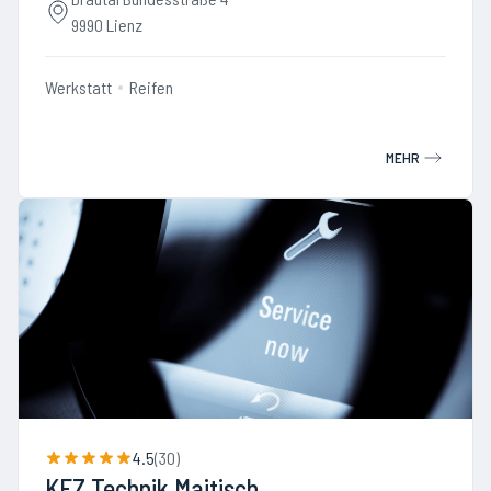
9990 Lienz
Werkstatt
Reifen
MEHR
4.5
(
30
)
KFZ Technik Maitisch