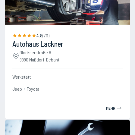
4.8
(
70
)
Autohaus Lackner
Glocknerstraße 6
9990 Nußdorf-Debant
Werkstatt
Jeep
Toyota
MEHR