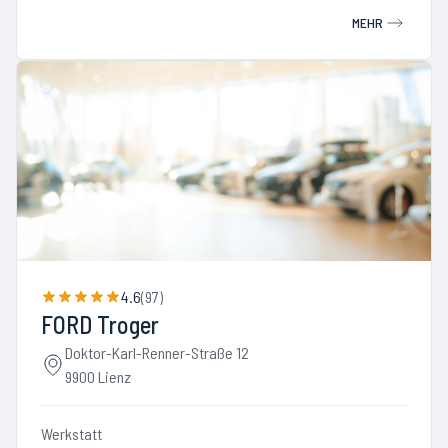
MEHR
4.6
(
97
)
FORD Troger
Doktor-Karl-Renner-Straße 12
9900 Lienz
Werkstatt