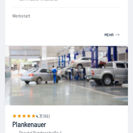
Werkstatt
MEHR
4.7
(
199
)
Plankenauer
Drautal Bundesstraße 4