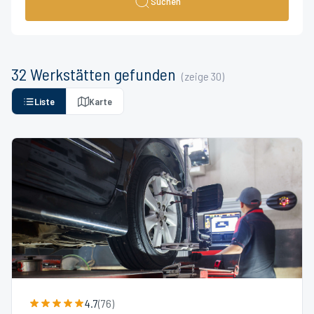
Suchen
32
Werkstätten
gefunden
(zeige
30
)
Liste
Karte
4.7
(
76
)