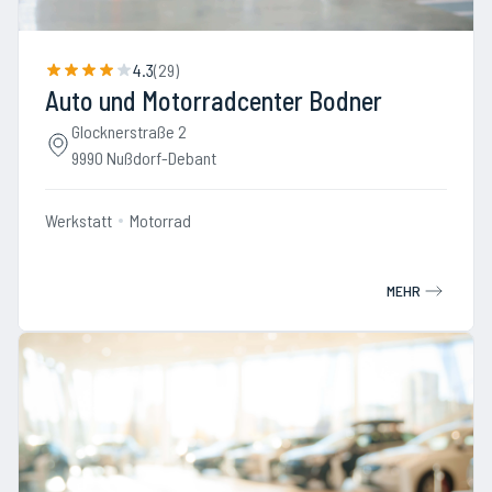
4.3
(
29
)
Auto und Motorradcenter Bodner
Glocknerstraße 2
9990 Nußdorf-Debant
Werkstatt
Motorrad
MEHR