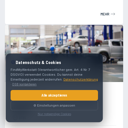
MEHR
🍪
Datenschutz & Cookies
FindMyWerkstatt (Verantwortlicher gem. Art. 4 Nr. 7
DSGVO) verwendet Cookies. Du kannst deine
Einwilligung jederzeit widerrufen.
Datenschutzerklärung
·
DSB kontaktieren
5.0
(
3
)
Alle akzeptieren
Karosserie- und Lackierzentrum
⚙️ Einstellungen anpassen
Winkler
Nur notwendige Cookies
9781