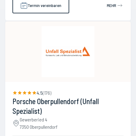
Termin vereinbaren
MEHR
4.5
(
176
)
Porsche Oberpullendorf (Unfall
Spezialist)
Gewerberied 4
7350 Oberpullendorf