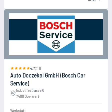
4.7
(
111
)
Auto Doczekal GmbH (Bosch Car
Service)
Industriestrasse 6
7400 Oberwart
Werkstatt