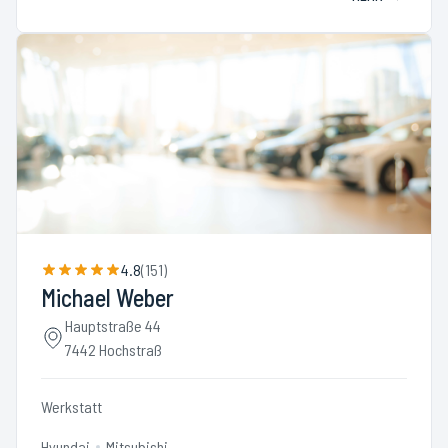
4.8
(
151
)
Michael Weber
Hauptstraße 44
7442 Hochstraß
Werkstatt
Hyundai
Mitsubishi