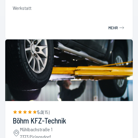
Werkstatt
MEHR
5.0
(
15
)
Böhm KFZ-Technik
Mühlbachstraße 1
7373 Piringsdorf