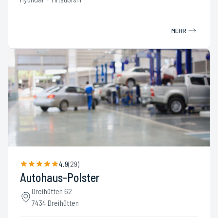
MEHR
4.9
(
29
)
Autohaus-Polster
Dreihütten 62
7434 Dreihütten