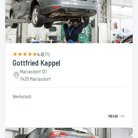
4.6
(
71
)
Gottfried Kappel
Mariasdorf 131
7433 Mariasdorf
Werkstatt
MEHR