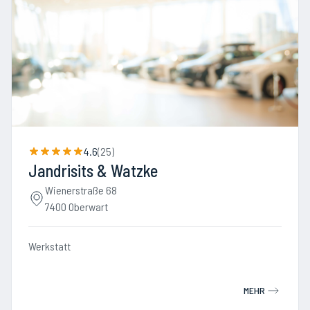
4.6
(
25
)
Jandrisits & Watzke
Wienerstraße 68
7400 Oberwart
Werkstatt
MEHR