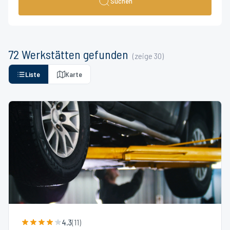
Suchen
72
Werkstätten
gefunden
(zeige
30
)
Liste
Karte
4.3
(
11
)