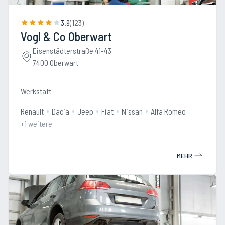
3.9
(
123
)
Vogl & Co Oberwart
Eisenstädterstraße 41-43
7400 Oberwart
Werkstatt
Renault
Dacia
Jeep
Fiat
Nissan
Alfa Romeo
+
1
weitere
MEHR