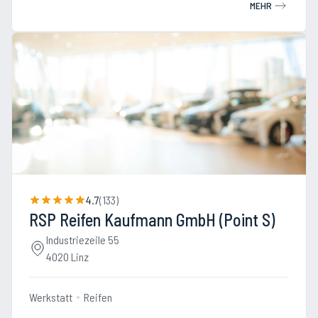
MEHR
4.7
(
133
)
RSP Reifen Kaufmann GmbH (Point S)
Industriezeile 55
4020 Linz
Werkstatt
Reifen