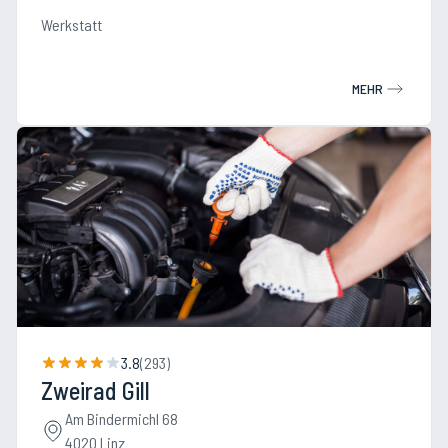
Werkstatt
MEHR
3.8
(
293
)
Zweirad Gill
Am Bindermichl 68
4020 Linz