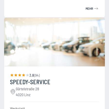
MEHR
3.8
(
94
)
SPEEDY-SERVICE
Gürtelstraße 28
4020 Linz
Werkstatt