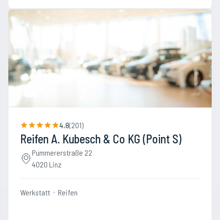
4.8
(
201
)
Reifen A. Kubesch & Co KG (Point S)
Pummererstraße 22
4020 Linz
Werkstatt
Reifen