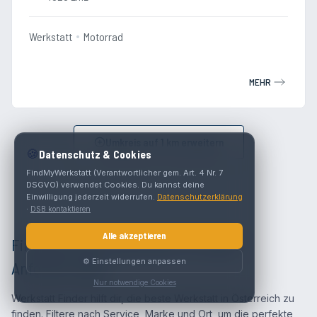
Werkstatt
Motorrad
MEHR
Umkreis auf
1
km erweitern
🍪
Datenschutz & Cookies
FindMyWerkstatt (Verantwortlicher gem. Art. 4 Nr. 7
DSGVO) verwendet Cookies. Du kannst deine
Einwilligung jederzeit widerrufen.
Datenschutzerklärung
·
DSB kontaktieren
Alle akzeptieren
Finde die beste Werkstatt für deine
⚙️ Einstellungen anpassen
Anforderungen
Nur notwendige Cookies
Werkstatt Finder hilft dir, die beste Werkstatt in Österreich zu
finden. Filtere nach Service, Marke und Ort, um die perfekte