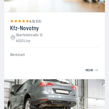
4.5
(
109
)
Kfz-Novotny
Oberfeldstraße 12
4020 Linz
Werkstatt
MEHR