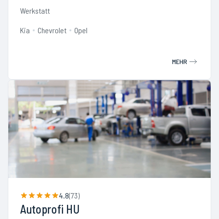
Werkstatt
Kia
Chevrolet
Opel
MEHR
4.8
(
73
)
Autoprofi HU