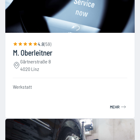
4.8
(
59
)
M. Oberleitner
Gärtnerstraße 8
4020 Linz
Werkstatt
MEHR