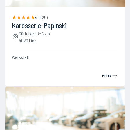
4.9
(
25
)
Karosserie-Papinski
Gürtelstraße 22 a
4020 Linz
Werkstatt
MEHR