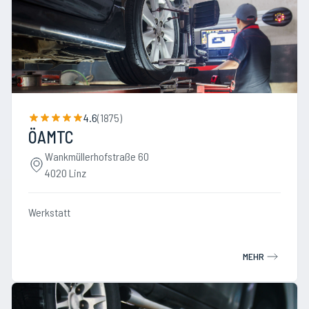
4.6
(
1875
)
ÖAMTC
Wankmüllerhofstraße 60
4020 Linz
Werkstatt
MEHR