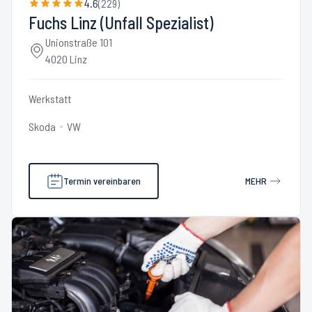
4.6
(
229
)
Fuchs Linz (Unfall Spezialist)
Unionstraße 101
4020 Linz
Werkstatt
Skoda
VW
Termin vereinbaren
MEHR