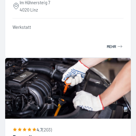
Im Hühnersteig 7
4020 Linz
Werkstatt
MEHR
4.7
(
203
)