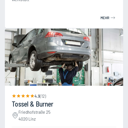
MEHR
4.9
(
12
)
Tossel & Burner
Friedhofstraße 25
4020 Linz