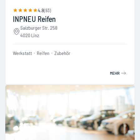
4.8
(
93
)
INPNEU Reifen
Salzburger Str. 258
4020 Linz
Werkstatt
Reifen
Zubehör
MEHR