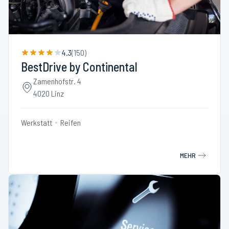
4.3
(
150
)
BestDrive by Continental
Zamenhofstr. 4
4020 Linz
Werkstatt
Reifen
MEHR