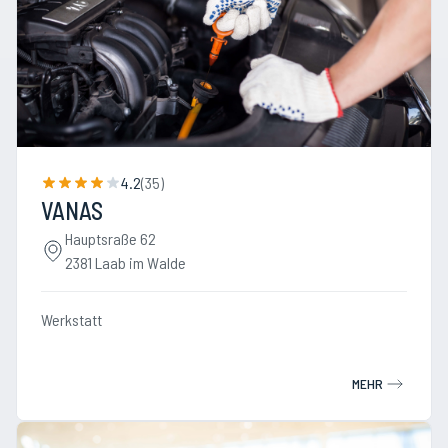
4.2
(
35
)
VANAS
Hauptsraße 62
2381 Laab im Walde
Werkstatt
MEHR