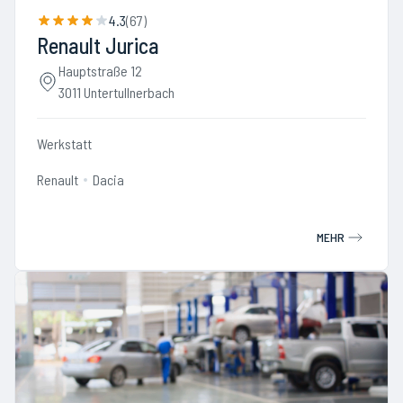
4.3
(
67
)
Renault Jurica
Hauptstraße 12
3011 Untertullnerbach
Werkstatt
Renault
Dacia
MEHR