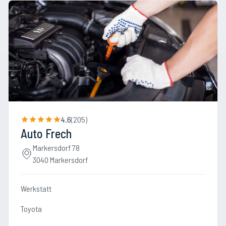
4.6
(
205
)
Auto Frech
Markersdorf 78
3040 Markersdorf
Werkstatt
Toyota